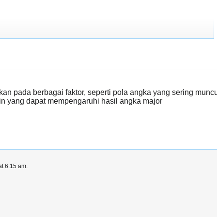
an pada berbagai faktor, seperti pola angka yang sering muncul, 
ain yang dapat mempengaruhi hasil angka major
at 6:15 am.