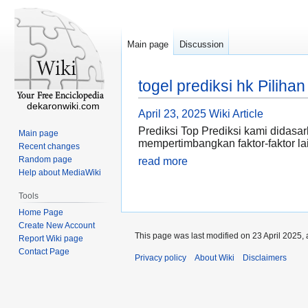
Main page
Discussion
togel prediksi hk Pilihan
dekaronwiki.com
April 23, 2025
Wiki Article
Prediksi Top Prediksi kami didasark
Main page
mempertimbangkan faktor-faktor l
Recent changes
Random page
read more
Help about MediaWiki
Tools
Home Page
Create New Account
This page was last modified on 23 April 2025, 
Report Wiki page
Contact Page
Privacy policy
About Wiki
Disclaimers