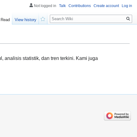
Not logged in
Talk
Contributions
Create account
Log in
Search
Read
View history
Watch
analisis statistik, dan tren terkini. Kami juga